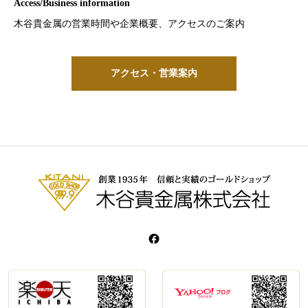
Access/Business information
Articles published by our company
4 rules for gold investment
Contact us
木谷貴金属の営業時間や企業概要、アクセスのご案内
これまでに紹介された弊社記事掲載のご案内
当社オリジナルの金投資心得4ヶ条のご案内
貴金属の事なら当社までお気軽にお問合せ下さいませ
アクセス・営業案内
金投資心得4ヶ条
弊社掲載記事
お問い合わせ