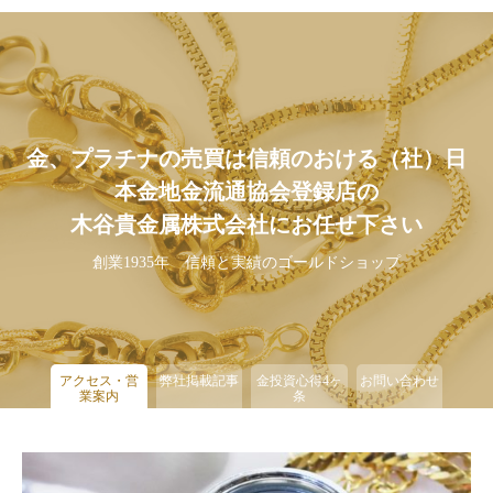
金、プラチナの売買は信頼のおける（社）日
本金地金流通協会登録店の
木谷貴金属株式会社にお任せ下さい
創業1935年 信頼と実績のゴールドショップ
アクセス・営
弊社掲載記事
金投資心得4ヶ
お問い合わせ
業案内
条