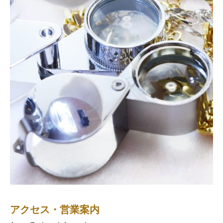
アクセス・営業案内
弊社掲載記事
金投資心得4ヶ条
お問い合わせ