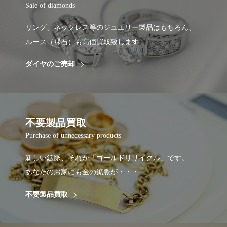
Sale of diamonds
リング、ネックレス等のジュエリー製品はもちろん、
ルース（裸石）も高価買取致します
ダイヤのご売却
不要製品買取
Purchase of unnecessary products
新しい鉱脈、それが「ゴールドリサイクル」です。
あなたのお家にも金の鉱脈が・・・
不要製品買取